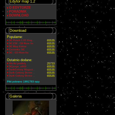
Edytor map 1.2
O EDYTORZE
PORADNIK
DOWNLOAD
Download
Popularne:
DC Patch 1.01 Eng...
65535
DC:CW - CD Rom fix
65535
DC Map Editor
65535
Czcionka DC
65535
DC - CD Rom fix
65535
Ostatnio dodane:
Wielki podbój
25733
DCjxspr_v002
65535
DarkColony Magazi...
65535
Dark Colony Demo ...
65535
Dark Colony Demo ...
65535
Pliki pobrano 1991783 razy
Galeria