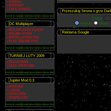
SZUKAJ
KONTAKT
CHCĘ POMÓC
Przeszukaj Strona o grze Dar
Szukaj:
DC Multiplayer
Artykuły
Newsy
MULTIPLAYER CLIENT
Reklama Google
ONLINE STATE
INSTALLATION FAQ
PLAY ONLINE FAQ
TURNIEJ LUTY 2009
REGULAMIN
FAZA GRUPOWA
Jupiter Mod 0.3
OGÓLNIE
LUDZIE
GRAYOWIE
DOWNLOAD