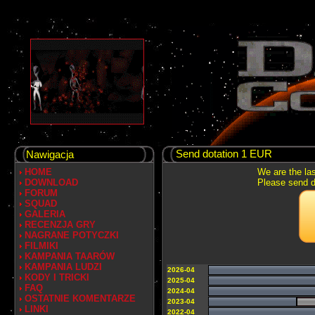
Send dotation 1 EUR
Nawigacja
HOME
We are the las
DOWNLOAD
Please send do
FORUM
SQUAD
GALERIA
RECENZJA GRY
NAGRANE POTYCZKI
FILMIKI
KAMPANIA TAARÓW
KAMPANIA LUDZI
2026-04
KODY I TRICKI
2025-04
FAQ
2024-04
OSTATNIE KOMENTARZE
2023-04
LINKI
2022-04