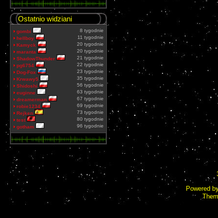
Ostatnio widziani
8 tygodnie
gombi
11 tygodnie
hellboy
20 tygodnie
Kamyck
20 tygodnie
maranta
21 tygodnie
ShadowThunder
22 tygodnie
pg6754
23 tygodnie
Dog-Fox
35 tygodnie
Krwawy5
56 tygodnie
Shidoshi
63 tygodnie
euginne
67 tygodnie
dreamerman
69 tygodnie
robie1234
73 tygodnie
Rejken
80 tygodnie
test
96 tygodnie
gotham
Powered b
Them