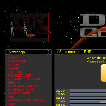
Send dotation 1 EUR
Nawigacja
HOME
We are the las
DOWNLOAD
Please send do
FORUM
SQUAD
GALERIA
RECENZJA GRY
NAGRANE POTYCZKI
FILMIKI
KAMPANIA TAARÓW
KAMPANIA LUDZI
2026-04
KODY I TRICKI
2025-04
FAQ
2024-04
OSTATNIE KOMENTARZE
2023-04
LINKI
2022-04