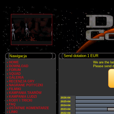
Send dotation 1 EUR
Nawigacja
HOME
We are the las
DOWNLOAD
Please send do
FORUM
SQUAD
GALERIA
RECENZJA GRY
NAGRANE POTYCZKI
FILMIKI
KAMPANIA TAARÓW
KAMPANIA LUDZI
2026-04
KODY I TRICKI
2025-04
FAQ
2024-04
OSTATNIE KOMENTARZE
2023-04
LINKI
2022-04