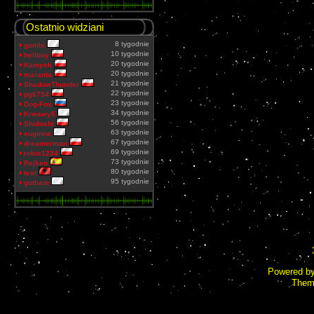
Ostatnio widziani
8 tygodnie
gombi
10 tygodnie
hellboy
20 tygodnie
Kamyck
20 tygodnie
maranta
21 tygodnie
ShadowThunder
22 tygodnie
pg6754
23 tygodnie
Dog-Fox
34 tygodnie
Krwawy5
56 tygodnie
Shidoshi
63 tygodnie
euginne
67 tygodnie
dreamerman
69 tygodnie
robie1234
73 tygodnie
Rejken
80 tygodnie
test
95 tygodnie
gotham
Powered b
Them