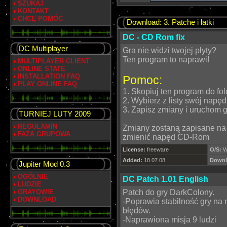
SZUKAJ
KONTAKT
CHCĘ POMÓC
Download: 3. Patche i łatki
DC - CD Rom fix
DC Multiplayer
Gra nie widzi twojej płyty?
Ten program to naprawi!
MULTIPLAYER CLIENT
ONLINE STATE
INSTALLATION FAQ
Pomoc:
PLAY ONLINE FAQ
1. Skopiuj ten program do fol
2. Wybierz z listy swój nap
3. Zapisz zmiany i uruchom g
TURNIEJ LUTY 2009
REGULAMIN
Zmiany zostaną zapisane na 
FAZA GRUPOWA
zmienić napęd CD-Rom
License:
freeware
O/S:
W
Added:
18.07.08
Downl
Jupiter Mod 0.3
OGÓLNIE
DC Patch 1.01 English
LUDZIE
GRAYOWIE
Patch do gry DarkColony.
DOWNLOAD
-Poprawia stabilność gry na
błędów.
-Naprawiona misja 9 ludzi