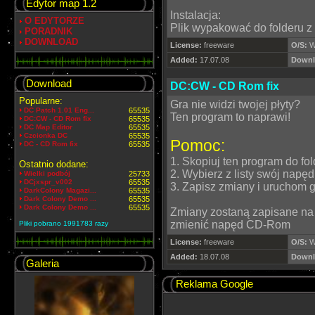
Edytor map 1.2
Instalacja:
O EDYTORZE
Plik wypakować do folderu z 
PORADNIK
DOWNLOAD
License:
freeware
O/S:
W
Added:
17.07.08
Downl
Download
DC:CW - CD Rom fix
Popularne:
Gra nie widzi twojej płyty?
DC Patch 1.01 Eng...
65535
Ten program to naprawi!
DC:CW - CD Rom fix
65535
DC Map Editor
65535
Czcionka DC
65535
Pomoc:
DC - CD Rom fix
65535
1. Skopiuj ten program do fol
Ostatnio dodane:
2. Wybierz z listy swój nap
Wielki podbój
25733
DCjxspr_v002
65535
3. Zapisz zmiany i uruchom g
DarkColony Magazi...
65535
Dark Colony Demo ...
65535
Dark Colony Demo ...
65535
Zmiany zostaną zapisane na 
zmienić napęd CD-Rom
Pliki pobrano 1991783 razy
License:
freeware
O/S:
W
Added:
18.07.08
Downl
Galeria
Reklama Google