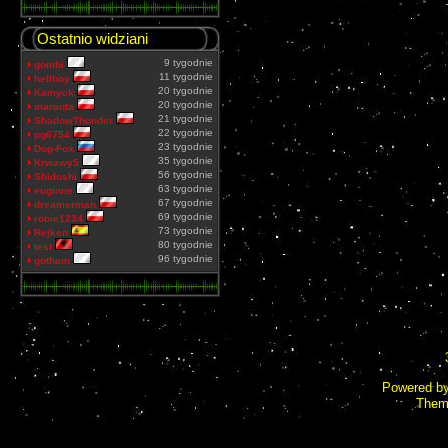
Ostatnio widziani
9 tygodnie
gombi
11 tygodnie
hellboy
20 tygodnie
Kamyck
20 tygodnie
maranta
21 tygodnie
ShadowThunder
22 tygodnie
pg6754
23 tygodnie
Dog-Fox
35 tygodnie
Krwawy5
56 tygodnie
Shidoshi
63 tygodnie
euginne
67 tygodnie
dreamerman
69 tygodnie
robie1234
73 tygodnie
Rejken
80 tygodnie
test
96 tygodnie
gotham
Powered b
Them