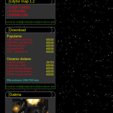
Edytor map 1.2
O EDYTORZE
PORADNIK
DOWNLOAD
Download
Popularne:
DC Patch 1.01 Eng...
65535
DC:CW - CD Rom fix
65535
DC Map Editor
65535
Czcionka DC
65535
DC - CD Rom fix
65535
Ostatnio dodane:
Wielki podbój
25733
DCjxspr_v002
65535
DarkColony Magazi...
65535
Dark Colony Demo ...
65535
Dark Colony Demo ...
65535
Pliki pobrano 1991783 razy
Galeria