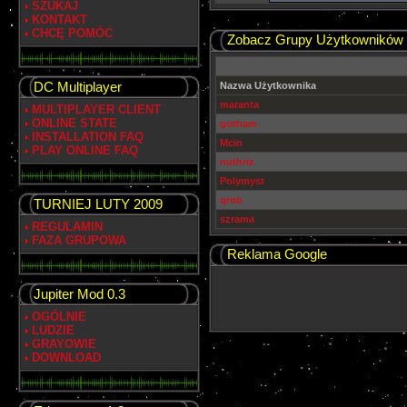
SZUKAJ
KONTAKT
CHCĘ POMÓC
Zobacz Grupy Użytkowników
DC Multiplayer
Nazwa Użytkownika
maranta
MULTIPLAYER CLIENT
ONLINE STATE
gotham
INSTALLATION FAQ
Mcin
PLAY ONLINE FAQ
nuthriz
Polymyst
qrob
TURNIEJ LUTY 2009
szrama
REGULAMIN
FAZA GRUPOWA
Reklama Google
Jupiter Mod 0.3
OGÓLNIE
LUDZIE
GRAYOWIE
DOWNLOAD