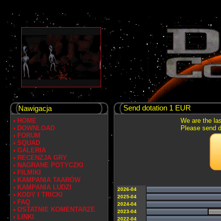
Send dotation 1 EUR
Nawigacja
HOME
We are the las
DOWNLOAD
Please send do
FORUM
SQUAD
GALERIA
RECENZJA GRY
NAGRANE POTYCZKI
FILMIKI
KAMPANIA TAARÓW
KAMPANIA LUDZI
2026-04
KODY I TRICKI
2025-04
FAQ
2024-04
OSTATNIE KOMENTARZE
2023-04
LINKI
2022-04